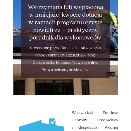
Wstrzymana lub wypłacona
w mniejszej kwocie dotacja
w ramach programu czyste
powietrze – praktyczny
poradnik dla wykonawców
utworzone przez
Kancelaria Adwokacka
Smok i Partnerzy
|
22.11.2025
|
blog
,
Ciekawostki
,
Finanse
,
Prawo cywilne
,
Prawo ochrony środowiska
Wojewódzki Fundusz
Ochrony Środowiska
i Gospodarki Wodnej