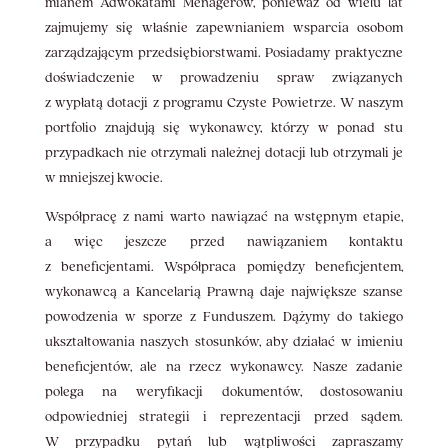
mianem Adwokatami Menagerów, ponieważ od wielu lat
zajmujemy się właśnie zapewnianiem wsparcia osobom
zarządzającym przedsiębiorstwami. Posiadamy praktyczne
doświadczenie w prowadzeniu spraw związanych
z wypłatą dotacji z programu Czyste Powietrze. W naszym
portfolio znajdują się wykonawcy, którzy w ponad stu
przypadkach nie otrzymali należnej dotacji lub otrzymali je
w mniejszej kwocie.
Współpracę z nami warto nawiązać na wstępnym etapie,
a więc jeszcze przed nawiązaniem kontaktu
z beneficjentami. Współpraca pomiędzy beneficjentem,
wykonawcą a Kancelarią Prawną daje największe szanse
powodzenia w sporze z Funduszem. Dążymy do takiego
ukształtowania naszych stosunków, aby działać w imieniu
beneficjentów, ale na rzecz wykonawcy. Nasze zadanie
polega na weryfikacji dokumentów, dostosowaniu
odpowiedniej strategii i reprezentacji przed sądem.
W przypadku pytań lub wątpliwości zapraszamy