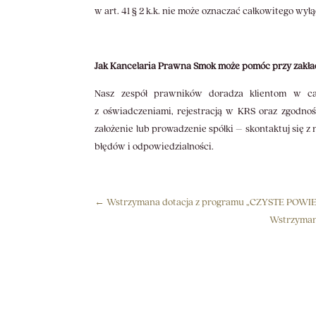
w art. 41 § 2 k.k. nie może oznaczać całkowitego wył
Jak Kancelaria Prawna Smok może pomóc przy zakłada
Nasz zespół prawników doradza klientom w cały
z oświadczeniami, rejestracją w KRS oraz zgodnoś
założenie lub prowadzenie spółki – skontaktuj się 
błędów i odpowiedzialności.
←
Wstrzymana dotacja z programu „CZYSTE POWIE
Wstrzymana