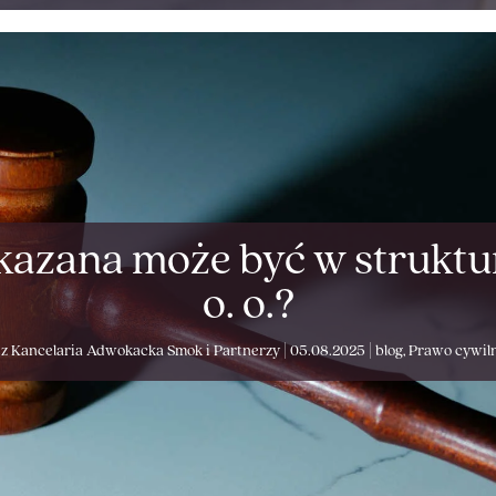
kazana może być w struktur
o. o.?
ez
Kancelaria Adwokacka Smok i Partnerzy
|
05.08.2025
|
blog
,
Prawo cywil