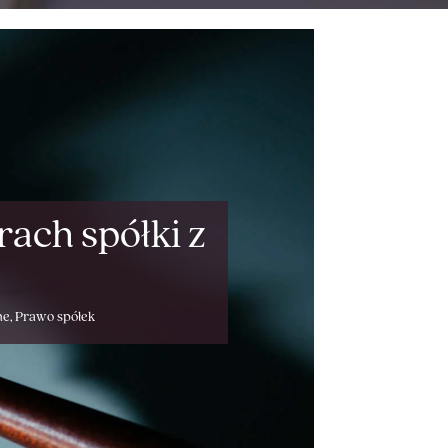
ach spółki z
ne
,
Prawo spółek