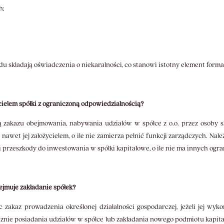
h;
ądu składają oświadczenia o niekaralności, co stanowi istotny element form
ielem spółki z ograniczoną odpowiedzialnością?
 zakazu obejmowania, nabywania udziałów w spółce z o.o. przez osoby s
nawet jej założycielem, o ile nie zamierza pełnić funkcji zarządczych. Nal
 przeszkody do inwestowania w spółki kapitałowe, o ile nie ma innych ogr
ejmuje zakładanie spółek?
c zakaz prowadzenia określonej działalności gospodarczej, jeżeli jej wy
znie posiadania udziałów w spółce lub zakładania nowego podmiotu kapita