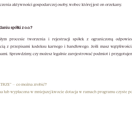
ączenia aktywności gospodarczej osoby, wobec której jest on orzekany.
niu spółki z o.o.?
m procesie tworzenia i rejestracji spółek z ograniczoną odpowied
cią z przepisami kodeksu karnego i handlowego. Jeśli masz wątpliwości
z nami. Sprawdzimy, czy możesz legalnie zarejestrować podmiot i przygotu
TRZE” – co można zrobić?
 lub wypłacona w mniejszej kwocie dotacja w ramach programu czyste p