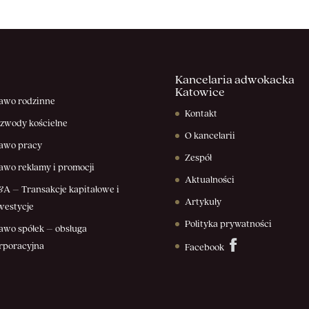
Kancelaria adwokacka
Katowice
awo rodzinne
Kontakt
zwody kościelne
O kancelarii
awo pracy
Zespół
awo reklamy i promocji
Aktualności
A – Transakcje kapitałowe i
Artykuły
westycje
Polityka prywatności
awo spółek – obsługa
rporacyjna
Facebook