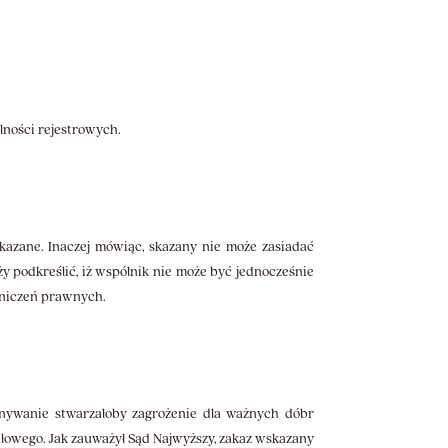
alności rejestrowych.
kazane. Inaczej mówiąc, skazany nie może zasiadać
eży podkreślić, iż wspólnik nie może być jednocześnie
aniczeń prawnych.
konywanie stwarzałoby zagrożenie dla ważnych dóbr
łowego. Jak zauważył Sąd Najwyższy, zakaz wskazany