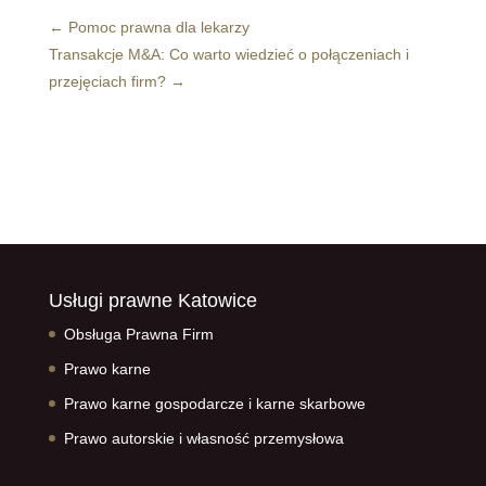
←
Pomoc prawna dla lekarzy
Transakcje M&A: Co warto wiedzieć o połączeniach i
przejęciach firm?
→
Usługi prawne Katowice
Obsługa Prawna Firm
Prawo karne
Prawo karne gospodarcze i karne skarbowe
Prawo autorskie i własność przemysłowa