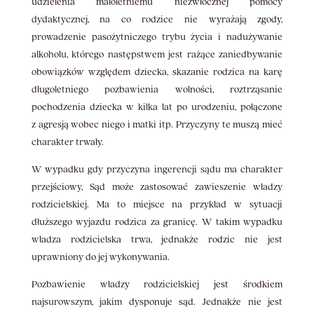
udzielenia małoletniemu niezwłocznej pomocy
dydaktycznej, na co rodzice nie wyrażają zgody,
prowadzenie pasożytniczego trybu życia i nadużywanie
alkoholu, którego następstwem jest rażące zaniedbywanie
obowiązków względem dziecka, skazanie rodzica na karę
długoletniego pozbawienia wolności, roztrząsanie
pochodzenia dziecka w kilka lat po urodzeniu, połączone
z agresją wobec niego i matki itp. Przyczyny te muszą mieć
charakter trwały.
W wypadku gdy przyczyna ingerencji sądu ma charakter
przejściowy, Sąd może zastosować zawieszenie władzy
rodzicielskiej. Ma to miejsce na przykład w sytuacji
dłuższego wyjazdu rodzica za granicę. W takim wypadku
władza rodzicielska trwa, jednakże rodzic nie jest
uprawniony do jej wykonywania.
Pozbawienie władzy rodzicielskiej jest środkiem
najsurowszym, jakim dysponuje sąd. Jednakże nie jest