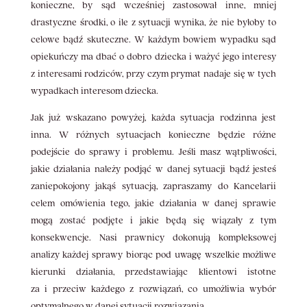
konieczne, by sąd wcześniej zastosował inne, mniej
drastyczne środki, o ile z sytuacji wynika, że nie byłoby to
celowe bądź skuteczne. W każdym bowiem wypadku sąd
opiekuńczy ma dbać o dobro dziecka i ważyć jego interesy
z interesami rodziców, przy czym prymat nadaje się w tych
wypadkach interesom dziecka.
Jak już wskazano powyżej, każda sytuacja rodzinna jest
inna. W różnych sytuacjach konieczne będzie różne
podejście do sprawy i problemu. Jeśli masz wątpliwości,
jakie działania należy podjąć w danej sytuacji bądź jesteś
zaniepokojony jakąś sytuacją, zapraszamy do Kancelarii
celem omówienia tego, jakie działania w danej sprawie
mogą zostać podjęte i jakie będą się wiązały z tym
konsekwencje. Nasi prawnicy dokonują kompleksowej
analizy każdej sprawy biorąc pod uwagę wszelkie możliwe
kierunki działania, przedstawiając klientowi istotne
za i przeciw każdego z rozwiązań, co umożliwia wybór
optymalnego w danej sytuacji rozwiązania.