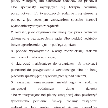
pieczy zastępczej lub skierować rodziców do placówki
albo specjalisty zajmujących się terapią rodzinną,
poradnictwem lub świadczących rodzinie inną stosowną
pomoc z jednoczesnym wskazaniem sposobu kontroli
wykonania wydanych zarządzeń;
określić, jakie czynności nie mogą być przez rodziców
dokonywane bez zezwolenia sądu, albo poddać rodziców
innym ograniczeniom, jakim podlega opiekun;
poddać wykonywanie władzy rodzicielskiej stałemu
nadzorowi kuratora sądowego;
skierować małoletniego do organizacji lub instytucji
powołanej do przygotowania zawodowego albo do innej
placówki sprawującej częściową pieczę nad dziećmi;
zarządzić umieszczenie małoletniego w rodzinie
zastępczej, rodzinnym domu dziecka
albo w instytucjonalnej pieczy zastępczej albo powierzyć
tymczasowo pełnienie funkcji rodziny zastępczej
małżonkom lub osobie, niespełniającym warunków