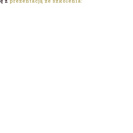
ię z
prezentacją ze szkolenia
: