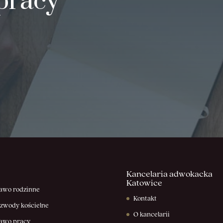
pracy
Kancelaria adwokacka
Katowice
awo rodzinne
Kontakt
zwody kościelne
O kancelarii
awo pracy