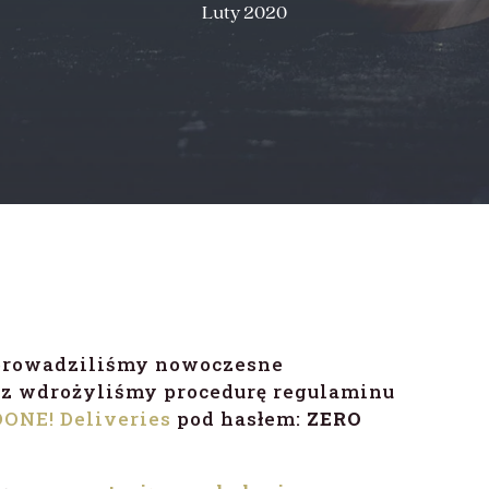
Luty 2020
eprowadziliśmy nowoczesne
az wdrożyliśmy procedurę regulaminu
DONE! Deliveries
pod hasłem:
ZERO