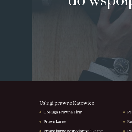
do współ
Usługi prawne Katowice
Obsługa Prawna Firm
Pr
Prawo karne
Ro
Prawo karne gospodarcze i karne
Pr