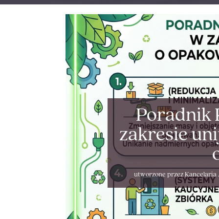
Poradnik 
zakresie un
utworzone przez
Kancelaria