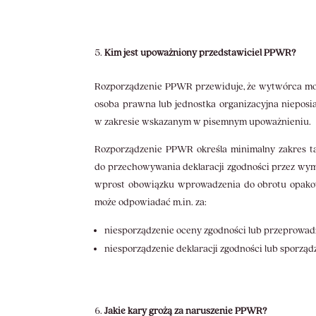
Kim jest upoważniony przedstawiciel PPWR?
Rozporządzenie PPWR przewiduje, że wytwórca moż
osoba prawna lub jednostka organizacyjna nieposi
w zakresie wskazanym w pisemnym upoważnieniu.
Rozporządzenie PPWR określa minimalny zakres t
do przechowywania deklaracji zgodności przez wyma
wprost obowiązku wprowadzenia do obrotu opakow
może odpowiadać m.in. za:
niesporządzenie oceny zgodności lub przeprowadz
niesporządzenie deklaracji zgodności lub sporządz
Jakie kary grożą za naruszenie PPWR?