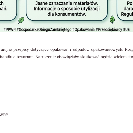
e unijne przepisy dotyczące opakowań i odpadów opakowaniowych. R
b handluje towarami. Naruszenie obowiązków skutkować będzie wielomili
?
PWR?