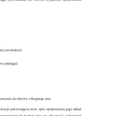
ści produktu);
recyklingu).
owania do obrotu. Obejmuje ona:
cji zawierającej m.in. opis opakowania, jego skład
eprowadzonych badań (np. na obecność substancji