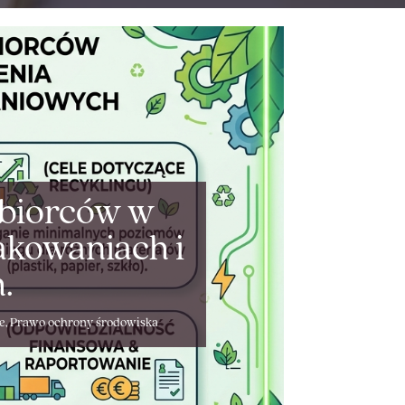
ębiorców w
akowaniach i
.
e
,
Prawo ochrony środowiska