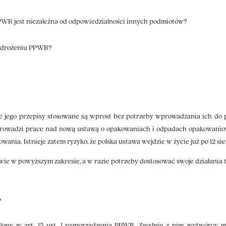
WR jest niezależna od odpowiedzialności innych podmiotów?
 wdrożeniu PPWR?
e jego przepisy stosowane są wprost bez potrzeby wprowadzania ich do
 prowadzi prace nad nową ustawą o opakowaniach i odpadach opakowaniow
wania. Istnieje zatem ryzyko, że polska ustawa wejdzie w życie już po 12 si
wie w powyższym zakresie, a w razie potrzeby dostosować swoje działani
?
ślony w art. 15 ust. 1 rozporzadzenia PPWR. Zgodnie z nim, wytwórcy