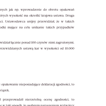
znych jak np. wprowadzenie do obrotu opakowań
tórych wysokość ma określić krajowa ustawa. Druga
ci. Ustawodawca unijny przewidział, że w takich
odki mające na celu unikanie takich przypadków
widział łącznie ponad 100 czynów nimi zagrożonymi.
przewidzianych ustawą kar w wysokości od 10.000
ę opakowanie nieposiadające deklaracji zgodności, to
wiązek.
przeprowadził nierzetelną ocenę zgodności, to
wane w taki sposób, że osobnym naruszeniem wytwórcy