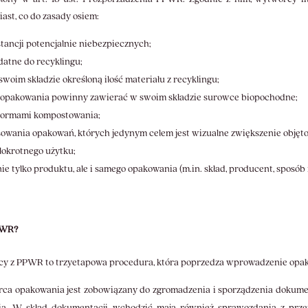
ast, co do zasady osiem:
tancji potencjalnie niebezpiecznych;
atne do recyklingu;
oim składzie określoną ilość materiału z recyklingu;
opakowania powinny zawierać w swoim składzie surowce biopochodne;
normami kompostowania;
owania opakowań, których jedynym celem jest wizualne zwiększenie objęto
okrotnego użytku;
ie tylko produktu, ale i samego opakowania (m.in. skład, producent, sposób 
PWR?
cy z PPWR to trzyetapowa procedura, która poprzedza wprowadzenie opak
a opakowania jest zobowiązany do zgromadzenia i sporządzenia dokumenta
nia. W skład dokumentacji wchodzić mają również sprawozdania z prz