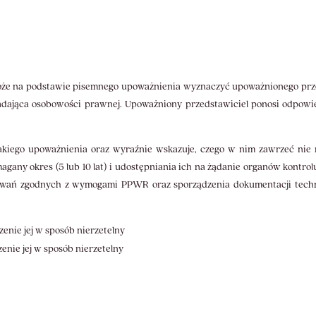
e na podstawie pisemnego upoważnienia wyznaczyć upoważnionego przedst
adająca osobowości prawnej. Upoważniony przedstawiciel ponosi odpowi
akiego upoważnienia oraz wyraźnie wskazuje, czego w nim zawrzeć nie
gany okres (5 lub 10 lat) i udostępniania ich na żądanie organów kontro
ań zgodnych z wymogami PPWR oraz sporządzenia dokumentacji technic
enie jej w sposób nierzetelny
enie jej w sposób nierzetelny