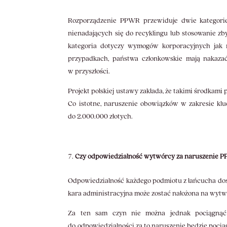
Rozporządzenie PPWR przewiduje dwie kategori
nienadających się do recyklingu lub stosowanie z
kategoria dotyczy wymogów korporacyjnych jak n
przypadkach, państwa członkowskie mają nakaza
w przyszłości.
Projekt polskiej ustawy zakłada, że takimi środka
Co istotne, naruszenie obowiązków w zakresie k
do 2.000.000 złotych.
Czy odpowiedzialność wytwórcy za naruszenie PP
Odpowiedzialność każdego podmiotu z łańcucha dostaw
kara administracyjna może zostać nałożona na wytwó
Za ten sam czyn nie można jednak pociągnąć k
do odpowiedzialności za to naruszenie będzie pocią