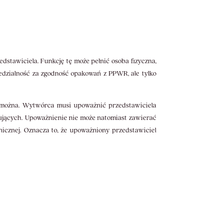
awiciela. Funkcję tę może pełnić osoba fizyczna,
edzialność za zgodność opakowań z PPWR, ale tylko
 można. Wytwórca musi upoważnić przedstawiciela
lujących. Upoważnienie nie może natomiast zawierać
znej. Oznacza to, że upoważniony przedstawiciel