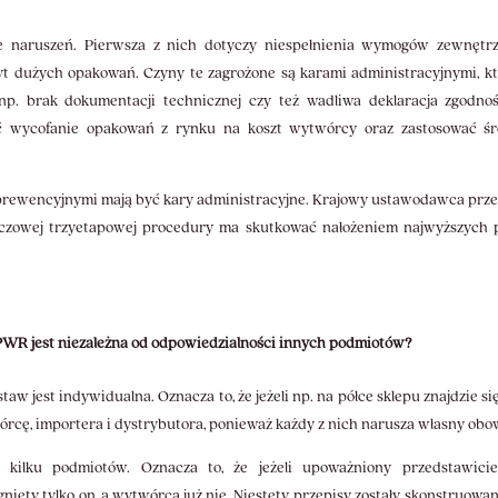
e naruszeń. Pierwsza z nich dotyczy niespełnienia wymogów zewnętr
byt dużych opakowań. Czyny te zagrożone są karami administracyjnymi, k
p. brak dokumentacji technicznej czy też wadliwa deklaracja zgodnoś
ć wycofanie opakowań z rynku na koszt wytwórcy oraz zastosować śr
mi prewencyjnymi mają być kary administracyjne. Krajowy ustawodawca prze
luczowej trzyetapowej procedury ma skutkować nałożeniem najwyższych 
WR jest niezależna od odpowiedzialności innych podmiotów?
 jest indywidualna. Oznacza to, że jeżeli np. na półce sklepu znajdzie si
rcę, importera i dystrybutora, ponieważ każdy z nich narusza własny obo
ilku podmiotów. Oznacza to, że jeżeli upoważniony przedstawiciel 
gnięty tylko on, a wytwórca już nie. Niestety, przepisy zostały skonstruo