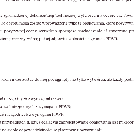
ie zgromadzonej dokumentacji technicznej wytwórca ma ocenić czy stw
o obrotu mogą zostać wprowadzone tylko te opakowania, które pozytywni
dku pozytywnej oceny, wytwórca sporządza oświadczenie, iż stworzone
jęciem przez wytwórcę pełnej odpowiedzialności na gruncie PPWR.
roka i może zostać do niej pociągnięty nie tylko wytwórca, ale każdy po
ań niezgodnych z wymogami PPWR;
pakowań niezgodnych z wymogami PPWR;
owań niezgodnych z wymogami PPWR;
 przypadkach tj. gdy, zlecającym zaprojektowanie opakowania jest mikropr
j na siebie odpowiedzialności w pisemnym upoważnieniu.