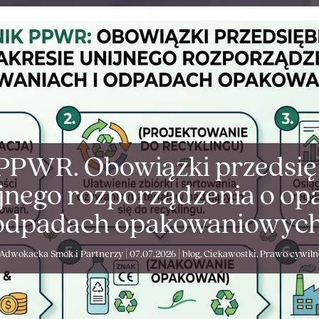
PPWR. Obowiązki przedsi
ijnego rozporządzenia o op
odpadach opakowaniowych
 Adwokacka Smok i Partnerzy
|
07.07.2026
|
blog
,
Ciekawostki
,
Prawo cywiln