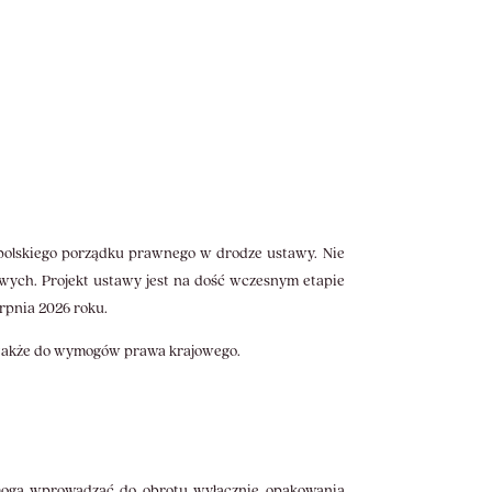
 polskiego porządku prawnego w drodze ustawy. Nie
ych. Projekt ustawy jest na dość wczesnym etapie
erpnia 2026 roku.
a także do wymogów prawa krajowego.
 mogą wprowadzać do obrotu wyłącznie opakowania