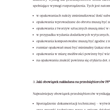
spełniające wymogi rozporządzenia. Tych jest natomi
w opakowaniach należy zminimalizować ilość subs
opakowania wprowadzane do obrotu muszą być zd
opakowania z tworzyw sztucznych muszą mieć w sw
w przypadku wydania dodatkowych wytycznych, 
opakowania kompostowalne muszą być zgodne z 
rozmiar opakowań musi być minimalny (zakaz stos
opakowania w miarę możliwości powinny być wiel
na opakowaniu znaleźć powinna się etykieta dot. n
Jaki obowiązek nakładana na przedsiębiorców P
Najważniejszy obowiązek przedsiębiorców wynikają
Sporządzenie dokumentacji technicznej – wytwórc
oraz rysunki techniczne wraz z opisem działa