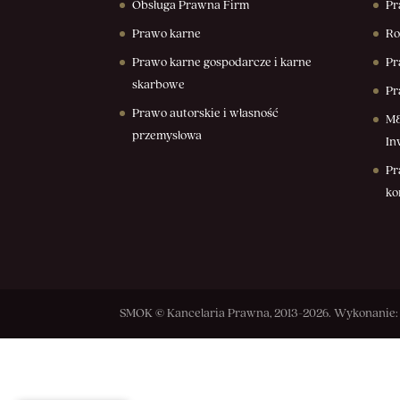
Obsługa Prawna Firm
Pr
Prawo karne
Ro
Prawo karne gospodarcze i karne
Pr
skarbowe
Pr
Prawo autorskie i własność
M&
przemysłowa
In
Pr
ko
SMOK © Kancelaria Prawna, 2013-2026. Wykonanie