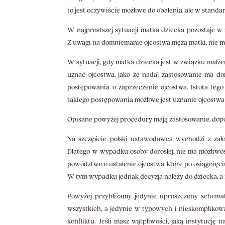
to jest oczywiście możliwe do obalenia, ale w stand
W najprostszej sytuacji matka dziecka pozostaje 
Z uwagi na domniemanie ojcostwa męża matki, nie m
W sytuacji, gdy matka dziecka jest w związku małż
uznać ojcostwa, jako że nadal zastosowanie ma do
postępowania o zaprzeczenie ojcostwa. Istota teg
takiego postępowania możliwe jest uznanie ojcostwa
Opisane powyżej procedury mają zastosowanie, dopóki
Na szczęście polski ustawodawca wychodzi z zało
Dlatego w wypadku osoby dorosłej, nie ma możliwoś
powództwo o ustalenie ojcostwa, które po osiągnię
W tym wypadku jednak decyzja należy do dziecka, a n
Powyżej przybliżamy jedynie uproszczony schema
wszystkich, a jedynie w typowych i nieskomplikow
konfliktu. Jeśli masz wątpliwości, jaką instytucję