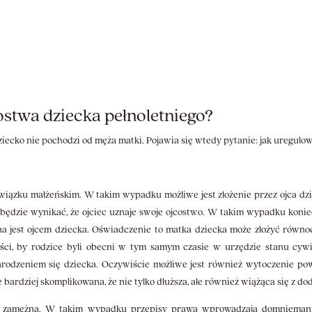
ostwa dziecka pełnoletniego?
iecko nie pochodzi od męża matki. Pojawia się wtedy pytanie: jak uregulow
 związku małżeńskim. W takim wypadku możliwe jest złożenie przez ojca 
 będzie wynikać, że ojciec uznaje swoje ojcostwo. W takim wypadku koni
na jest ojcem dziecka. Oświadczenie to matka dziecka może złożyć równoc
ści, by rodzice byli obecni w tym samym czasie w urzędzie stanu cywil
narodzeniem się dziecka. Oczywiście możliwe jest również wytoczenie p
le bardziej skomplikowana, że nie tylko dłuższa, ale również wiążąca się z 
est zamężna. W takim wypadku przepisy prawa wprowadzają domniemani