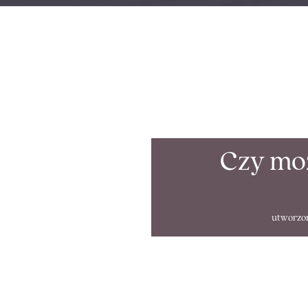
Czy moż
utworzo