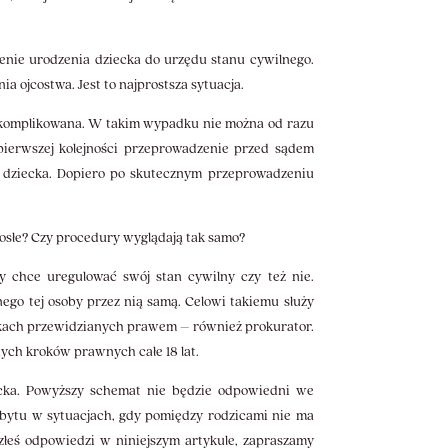
enie urodzenia dziecka do urzędu stanu cywilnego.
ojcostwa. Jest to najprostsza sytuacja.
j skomplikowana. W takim wypadku nie można od razu
 pierwszej kolejności przeprowadzenie przed sądem
em dziecka. Dopiero po skutecznym przeprowadzeniu
orosłe? Czy procedury wyglądają tak samo?
y chce uregulować swój stan cywilny czy też nie.
ego tej osoby przez nią samą. Celowi takiemu służy
adkach przewidzianych prawem – również prokurator.
nych kroków prawnych całe 18 lat.
ecka. Powyższy schemat nie będzie odpowiedni we
 bytu w sytuacjach, gdy pomiędzy rodzicami nie ma
lazłeś odpowiedzi w niniejszym artykule, zapraszamy