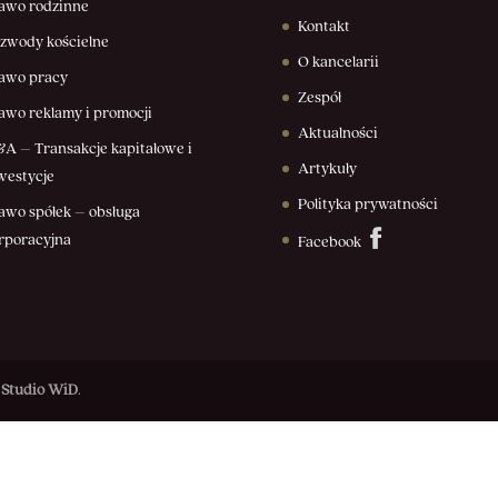
awo rodzinne
Kontakt
zwody kościelne
O kancelarii
awo pracy
Zespół
awo reklamy i promocji
Aktualności
A – Transakcje kapitałowe i
Artykuły
westycje
Polityka prywatności
awo spółek – obsługa
rporacyjna
Facebook
:
Studio WiD
.