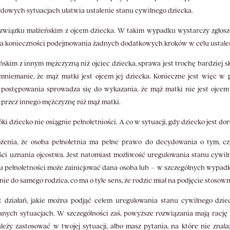
ardowych sytuacjach ułatwia ustalenie stanu cywilnego dziecka.
w związku małżeńskim z ojcem dziecka. W takim wypadku wystarczy zgłosz
a konieczności podejmowania żadnych dodatkowych kroków w celu ustalenia 
eńskim z innym mężczyzną niż ojciec dziecka, sprawa jest trochę bardzie
mniemanie, że mąż matki jest ojcem jej dziecka. Konieczne jest więc w
o postępowania sprowadza się do wykazania, że mąż matki nie jest ojc
 przez innego mężczyznę niż mąż matki.
 dziecko nie osiągnie pełnoletniości. A co w sytuacji, gdy dziecko jest d
żenia, że osoba pełnoletnia ma pełne prawo do decydowania o tym, cz
ci uznania ojcostwa. Jest natomiast możliwość uregulowania stanu cywiln
ciu pełnoletności może zainicjować dana osoba lub – w szczególnych wyp
ie do samego rodzica, co ma o tyle sens, że rodzic miał na podjęcie stosow
t działań, jakie można podjąć celem uregulowania stanu cywilnego dzi
anych sytuacjach. W szczególności zaś, powyższe rozwiązania mają rację
 należy zastosować w twojej sytuacji, albo masz pytania, na które nie zna