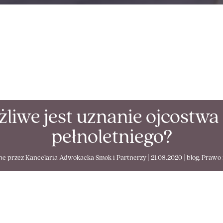
liwe jest uznanie ojcostwa
pełnoletniego?
ne przez
Kancelaria Adwokacka Smok i Partnerzy
|
21.08.2020
|
blog
,
Prawo 