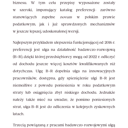
biznesu. W tym celu przepisy wyposażone zostały
w szeroki, imponujący katalog preferencji- zarówno
stanowiących zupełne
novum
w polskim prawie
podatkowym, jak i już sprawdzonych mechanizmów
w jeszcze lepszej, udoskonalonej wersji.
Najlepszym przykładem ulepszenia funkcjonującej od 2016 r.
preferencji jest ulga na działalność badawczo-rozwojową
(B+R), dzięki której przedsiębiorcy mogą od 2022 r. odliczyć
od dochodu jeszcze więcej kosztów kwalifikowanych niż
dotychczas. Ulgę B+R dopełnia ulga na innowacyjnych
pracowników, dostępna, gdy spieniężenie ulgi B+R jest
niemożliwe z powodu poniesienia w roku podatkowym
straty lub osiągnięcia zbyt niskiego dochodu. Jednakże
należy także mieć na uwadze, że pomimo poniesionych
strat, ulga B+R jest do odliczenia w kolejnych zyskownych
latach.
Trzecią powiązaną z pracami badawczo-rozwojowymi ulgą