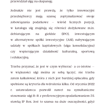
przewidział ulgę na ekspansję.
Jednakże nie jest prawdą, że tylko innowacyjni
przedsiębiorcy mają szansę zoptymalizować swoje
zobowiązania podatkowe – wśród licznych pozycji,
w katalogu ulg znajdują się również dedykowane m.in.
debiutującym na giełdzie (IPO), inwestującym
w alternatywne spółki inwestycyjne (ASI), nabywającym
udziały w spółkach kapitałowych (ulga konsolidacyjna)
czy wspierającym działalność kulturalną, sportową
i edukacyjną.
Trzeba przyznać, że jest w czym wybierać- a co istotne –
w większości ulgi można ze sobą łączyć, nie trzeba
zatem kalkulować, która z nich jest bardziej opłacalna, gdy
spełnione są kryteria dla wdrożenia kilku. Od stycznia 2022
r. ustawodawca pozwolił nawet na symultaniczne
stosowanie ulgi B+R z preferencyjnym opodatkowaniem 5%
stawką IP Box. Jest to szansa na duże oszczędności, gdyż