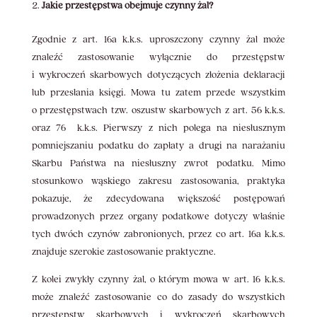
Jakie przestępstwa obejmuje czynny żal?
Zgodnie z art. 16a k.k.s. uproszczony czynny żal może
znaleźć zastosowanie wyłącznie do przestępstw
i wykroczeń skarbowych dotyczących złożenia deklaracji
lub przesłania księgi. Mowa tu zatem przede wszystkim
o przestępstwach tzw. oszustw skarbowych z art. 56 k.k.s.
oraz 76 k.k.s. Pierwszy z nich polega na niesłusznym
pomniejszaniu podatku do zapłaty a drugi na narażaniu
Skarbu Państwa na niesłuszny zwrot podatku. Mimo
stosunkowo wąskiego zakresu zastosowania, praktyka
pokazuje, że zdecydowana większość postępowań
prowadzonych przez organy podatkowe dotyczy właśnie
tych dwóch czynów zabronionych, przez co art. 16a k.k.s.
znajduje szerokie zastosowanie praktyczne.
Z kolei zwykły czynny żal, o którym mowa w art. 16 k.k.s.
może znaleźć zastosowanie co do zasady do wszystkich
przestępstw skarbowych i wykroczeń skarbowych