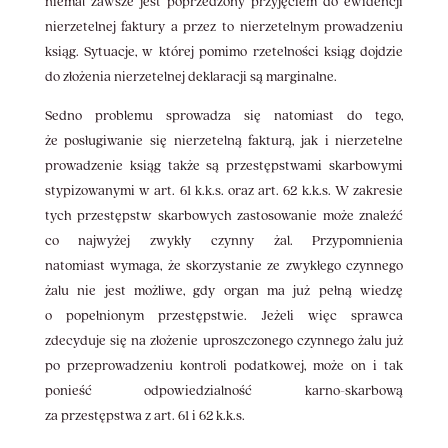
niemal zawsze jest poprzedzony przyjęciem do ewidencji
nierzetelnej faktury a przez to nierzetelnym prowadzeniu
ksiąg. Sytuacje, w której pomimo rzetelności ksiąg dojdzie
do złożenia nierzetelnej deklaracji są marginalne.
Sedno problemu sprowadza się natomiast do tego,
że posługiwanie się nierzetelną fakturą, jak i nierzetelne
prowadzenie ksiąg także są przestępstwami skarbowymi
stypizowanymi w art. 61 k.k.s. oraz art. 62 k.k.s. W zakresie
tych przestępstw skarbowych zastosowanie może znaleźć
co najwyżej zwykły czynny żal. Przypomnienia
natomiast wymaga, że skorzystanie ze zwykłego czynnego
żalu nie jest możliwe, gdy organ ma już pełną wiedzę
o popełnionym przestępstwie. Jeżeli więc sprawca
zdecyduje się na złożenie uproszczonego czynnego żalu już
po przeprowadzeniu kontroli podatkowej, może on i tak
ponieść odpowiedzialność karno-skarbową
za przestępstwa z art. 61 i 62 k.k.s.