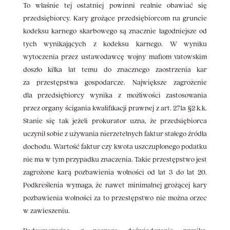
To właśnie tej ostatniej powinni realnie obawiać się
przedsiębiorcy. Kary grożące przedsiębiorcom na gruncie
kodeksu karnego skarbowego są znacznie łagodniejsze od
tych wynikających z kodeksu karnego. W wyniku
wytoczenia przez ustawodawcę wojny mafiom vatowskim
doszło kilka lat temu do znacznego zaostrzenia kar
za przestępstwa gospodarcze. Największe zagrożenie
dla przedsiębiorcy wynika z możliwości zastosowania
przez organy ścigania kwalifikacji prawnej z art. 271a §2 k.k.
Stanie się tak jeżeli prokurator uzna, że przedsiębiorca
uczynił sobie z używania nierzetelnych faktur stałego źródła
dochodu. Wartość faktur czy kwota uszczuplonego podatku
nie ma w tym przypadku znaczenia. Takie przestępstwo jest
zagrożone karą pozbawienia wolności od lat 3 do lat 20.
Podkreślenia wymaga, że nawet minimalnej grożącej kary
pozbawienia wolności za to przestępstwo nie można orzec
w zawieszeniu.