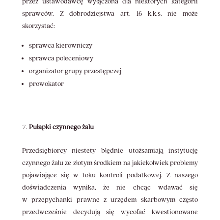
przez ustawodawcę wyłączona dla niektórych kategorii
sprawców. Z dobrodziejstwa art. 16 k.k.s. nie może
skorzystać:
sprawca kierowniczy
sprawca poleceniowy
organizator grupy przestępczej
prowokator
Pułapki czynnego żalu
Przedsiębiorcy niestety błędnie utożsamiają instytucję
czynnego żalu ze złotym środkiem na jakiekolwiek problemy
pojawiające się w toku kontroli podatkowej. Z naszego
doświadczenia wynika, że nie chcąc wdawać się
w przepychanki prawne z urzędem skarbowym często
przedwcześnie decydują się wycofać kwestionowane