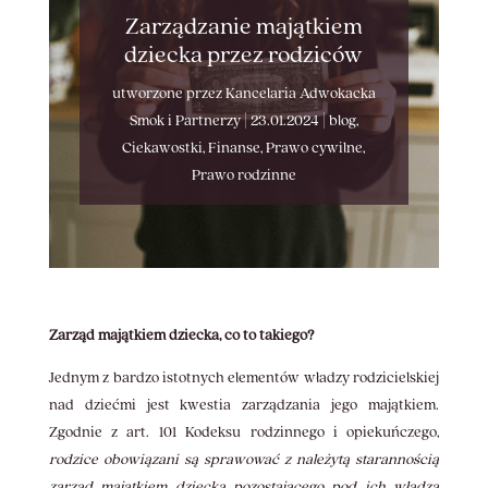
Zarządzanie majątkiem
dziecka przez rodziców
utworzone przez
Kancelaria Adwokacka
Smok i Partnerzy
|
23.01.2024
|
blog
,
Ciekawostki
,
Finanse
,
Prawo cywilne
,
Prawo rodzinne
Zarząd majątkiem dziecka, co to takiego?
Jednym z bardzo istotnych elementów władzy rodzicielskiej
nad dziećmi jest kwestia zarządzania jego majątkiem.
Zgodnie z art. 101 Kodeksu rodzinnego i opiekuńczego,
rodzice obowiązani są sprawować z należytą starannością
zarząd majątkiem dziecka pozostającego pod ich władzą